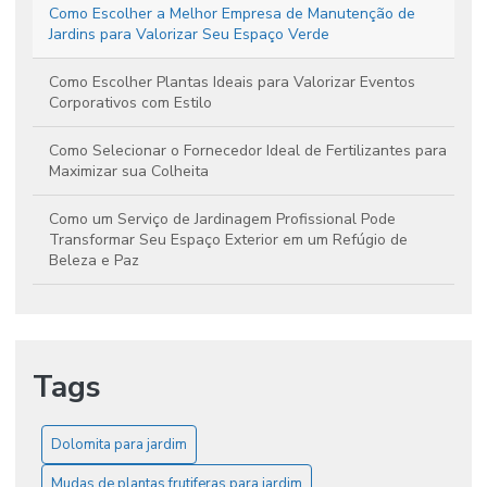
Como Escolher a Melhor Empresa de Manutenção de
Jardins para Valorizar Seu Espaço Verde
Como Escolher Plantas Ideais para Valorizar Eventos
Corporativos com Estilo
Como Selecionar o Fornecedor Ideal de Fertilizantes para
Maximizar sua Colheita
Como um Serviço de Jardinagem Profissional Pode
Transformar Seu Espaço Exterior em um Refúgio de
Beleza e Paz
Dicas para Selecionar o Fornecedor Ideal de Fertilizantes
e Elevar a Produtividade da Sua Cultura
Tags
Guia Essencial para Escolher e Cultivar Mudas de Plantas
Frutíferas no Jardim
Manutenção de Jardins: Dicas Essenciais para Criar
Dolomita para jardim
Espaços Verdes Deslumbrantes
Mudas de plantas frutiferas para jardim