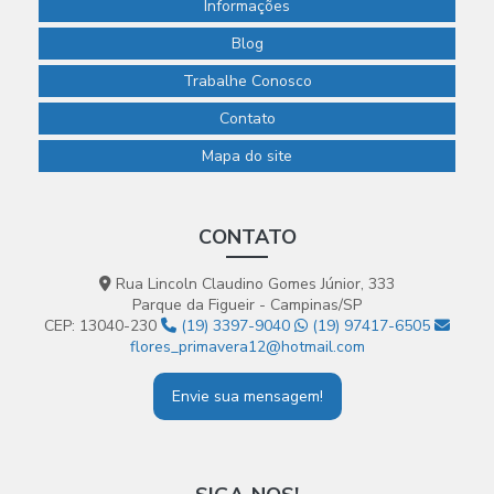
Informações
Blog
Trabalhe Conosco
Contato
Mapa do site
CONTATO
Rua Lincoln Claudino Gomes Júnior, 333
Parque da Figueir - Campinas/SP
CEP: 13040-230
(19) 3397-9040
(19) 97417-6505
flores_primavera12@hotmail.com
Envie sua mensagem!