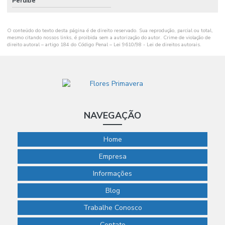
Peruíbe
O conteúdo do texto desta página é de direito reservado. Sua reprodução, parcial ou total,
mesmo citando nossos links, é proibida sem a autorização do autor. Crime de violação de
direito autoral – artigo 184 do Código Penal –
Lei 9610/98 - Lei de direitos autorais
.
NAVEGAÇÃO
Home
Empresa
Informações
Blog
Trabalhe Conosco
Contato