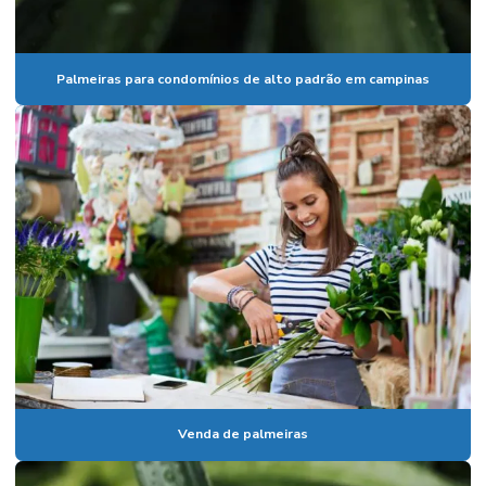
Paisagismo e jardinagem em vinhedo
Paisagismo em paulinia
Palmeiras para condomínios de alto padrão em campinas
Paisagismo em valinhos
Palmeiras para condomínios
Palmeiras para condomínios de alto padrão em campinas
Pedrisco para jardinagem
Planta ornamental costela de adão
Planta ornamental de jardim em paulínia
Plantas para empresa de arquitetura
Plantas para escritório em paulínia
Plantas para eventos corporativos
Venda de palmeiras
Plantas com flores ornamentais
Plantas ornamentais em campinas