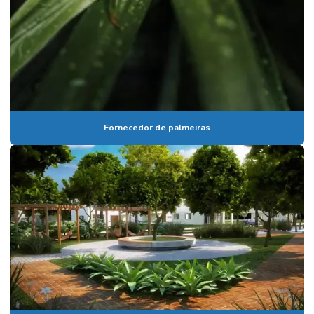
Serviços de paisagismo e jardinagem
Substrato plantas comprar
Substrato para plantas preço
Vaso de cimento preço
Vaso de cimento em sp
Fornecedor de palmeiras
Vaso de cimento a venda
Vaso de folha de polietileno
Vasos para paisagismo em áreas comerciais
Vasos de paisagismo para espaços corporativos
Vasos para plantas grandes
Venda de coqueiros
Venda de palmeiras