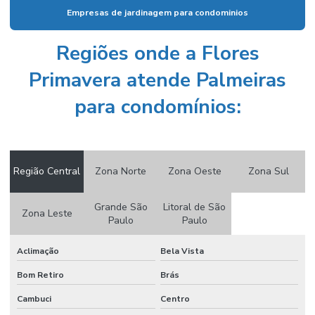
Empresas de jardinagem para condominios
Venda de plantas ornamentais
Regiões onde a Flores
Venda de plantas ornamentais por atacado
Primavera atende Palmeiras
Venda de plantas ornamentais para empresas em campinas
Venda de vasos em campinas
para condomínios:
Venda de vasos de cimento
Região Central
Zona Norte
Zona Oeste
Zona Sul
Grande São
Litoral de São
Zona Leste
Paulo
Paulo
Aclimação
Bela Vista
Bom Retiro
Brás
Cambuci
Centro