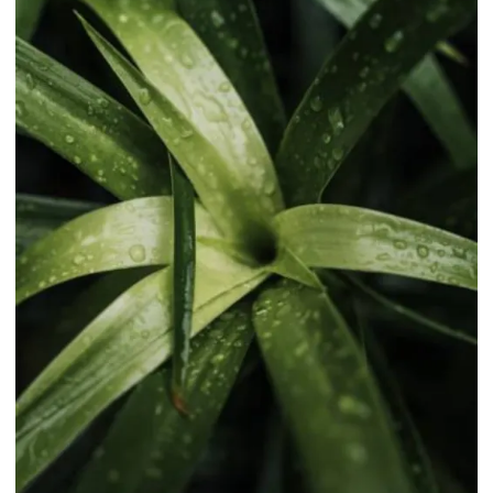
Insumos para plantio
Insumos para plantio geral
Loja de vasos em campinas
Manutenção de áreas verdes
Manutenção areas verdes sp
Manutenção de jardim
Manutenção de paisagismo
Mudas de arvores frutiferas para vaso
Mudas de plantas frutiferas para jardim
Mudas de plantas para paisagismo
Onde comprar grama em campinas
Paisagismo empresarial