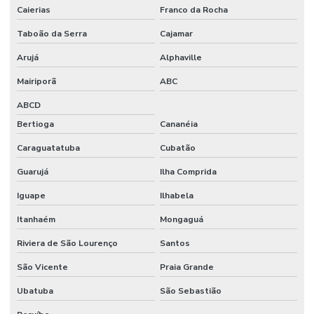
Caierias
Franco da Rocha
Taboão da Serra
Cajamar
Arujá
Alphaville
Mairiporã
ABC
ABCD
Bertioga
Cananéia
Caraguatatuba
Cubatão
Guarujá
Ilha Comprida
Iguape
Ilhabela
Itanhaém
Mongaguá
Riviera de São Lourenço
Santos
São Vicente
Praia Grande
Ubatuba
São Sebastião