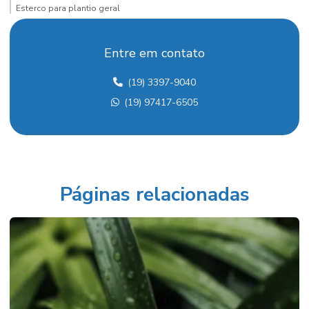
Esterco para plantio geral
Execução de jardins
Entre em contato
Fertilizante para mudas
(19) 3397-9040
Flores ornamentais em campinas
(19) 97417-6505
Floricultura e plantas ornamentais
Folhagens ornamentais para interiores
Folhagens ornamentais internas
Fornecedor de palmeiras
Páginas relacionadas
Fornecedor de vasos para paisagismo comercial
Fornecedor de vasos para paisagismo corporativo em campinas
Fornecedores de paisagismo em paulínia
Grama esmeralda em campinas