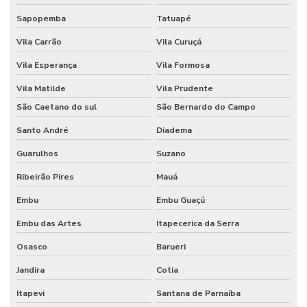
Sapopemba
Tatuapé
Vila Carrão
Vila Curuçá
Vila Esperança
Vila Formosa
Vila Matilde
Vila Prudente
São Caetano do sul
São Bernardo do Campo
Santo André
Diadema
Guarulhos
Suzano
Ribeirão Pires
Mauá
Embu
Embu Guaçú
Embu das Artes
Itapecerica da Serra
Osasco
Barueri
Jandira
Cotia
Itapevi
Santana de Parnaíba