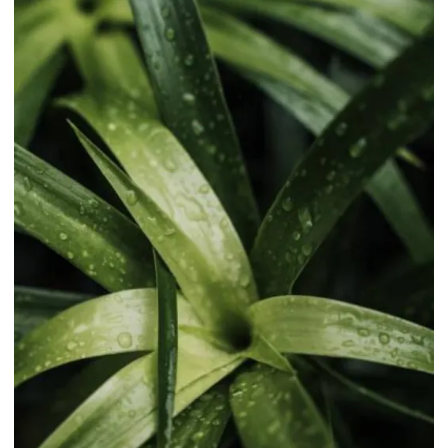
Plantas ornamentais coloridas
Plantas ornamentais com flores em campinas
Plantas ornamentais de grande porte
Plantas ornamentais para interiores
Plantas ornamentais para jardim em campinas
Plantas ornamentais para varanda
Plantas ornamentais para vasos
Plantas ornamentais para vasos em campinas
Plantas resistentes para empresas
Serviço de jardinagem
Serviço de jardinagem e paisagismo
Serviços de manutenção de jardim