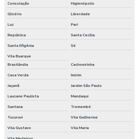
Consolação
Higienópolis
Glicério
Liberdade
Luz
Pari
República
Santa Cecília
Santa Efigênia
Sé
Vila Buarque
Brasilândia
Cachoeirinha
Casa Verde
Imirim
Jaçanã
Jardim São Paulo
Lauzane Paulista
Mandaqui
Santana
Tremembé
Tucuruvi
Vila Guilherme
Vila Gustavo
Vila Maria
Vila Medeiros