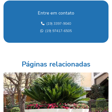
Execução de jardins
Entre em contato
Fertilizante para mudas
(19) 3397-9040
Flores ornamentais em campinas
(19) 97417-6505
Floricultura e plantas ornamentais
Folhagens ornamentais para interiores
Folhagens ornamentais internas
Fornecedor de palmeiras
Páginas relacionadas
Fornecedor de vasos para paisagismo comercial
Fornecedor de vasos para paisagismo corporativo em campinas
Fornecedores de paisagismo em paulínia
Grama esmeralda em campinas
Insumos para plantio