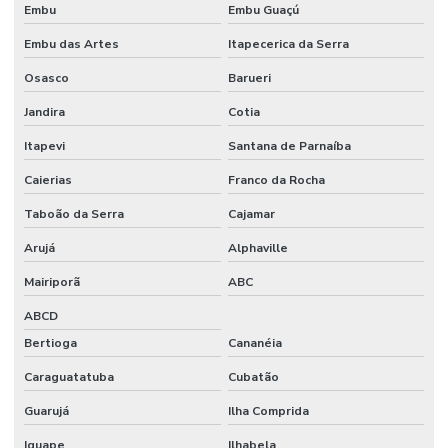
Embu
Embu Guaçú
Embu das Artes
Itapecerica da Serra
Osasco
Barueri
Jandira
Cotia
Itapevi
Santana de Parnaíba
Caierias
Franco da Rocha
Taboão da Serra
Cajamar
Arujá
Alphaville
Mairiporã
ABC
ABCD
Bertioga
Cananéia
Caraguatatuba
Cubatão
Guarujá
Ilha Comprida
Iguape
Ilhabela