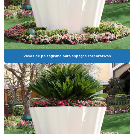
Insumos para plantio geral
Loja de vasos em campinas
Manutenção de áreas verdes
Manutenção areas verdes sp
Manutenção de jardim
Vasos de paisagismo para espaços corporativos
Manutenção de paisagismo
Mudas de arvores frutiferas para vaso
Mudas de plantas frutiferas para jardim
Mudas de plantas para paisagismo
Onde comprar grama em campinas
Paisagismo empresarial
Paisagismo e jardinagem em vinhedo