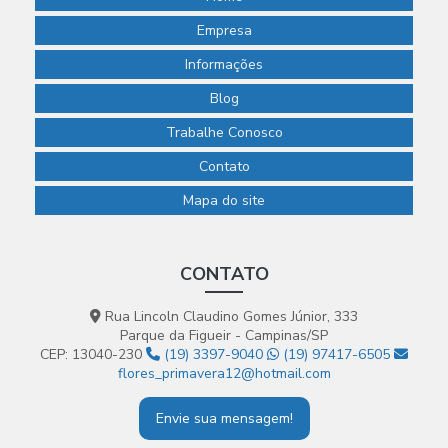
Empresa
Informações
Blog
Trabalhe Conosco
Contato
Mapa do site
CONTATO
Rua Lincoln Claudino Gomes Júnior, 333
Parque da Figueir - Campinas/SP
CEP: 13040-230
(19) 3397-9040
(19) 97417-6505
flores_primavera12@hotmail.com
Envie sua mensagem!