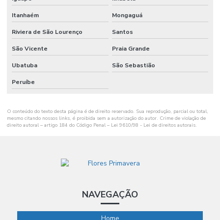
Itanhaém
Mongaguá
Riviera de São Lourenço
Santos
São Vicente
Praia Grande
Ubatuba
São Sebastião
Peruíbe
O conteúdo do texto desta página é de direito reservado. Sua reprodução, parcial ou total,
mesmo citando nossos links, é proibida sem a autorização do autor. Crime de violação de
direito autoral – artigo 184 do Código Penal –
Lei 9610/98 - Lei de direitos autorais
.
NAVEGAÇÃO
Home