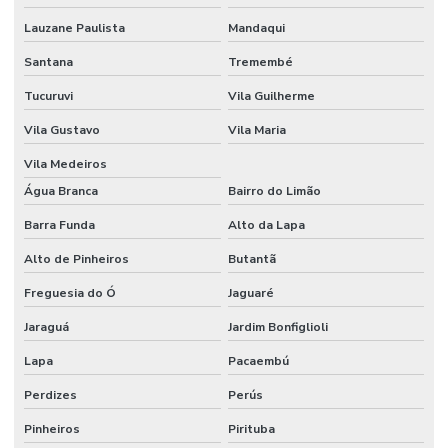
Venda de plantas ornamentais
Lauzane Paulista
Mandaqui
Venda de plantas ornamentais por atacado
Santana
Tremembé
Venda de plantas ornamentais para empresas em campinas
Tucuruvi
Vila Guilherme
Venda de vasos em campinas
Vila Gustavo
Vila Maria
Venda de vasos de cimento
Vila Medeiros
Água Branca
Bairro do Limão
Barra Funda
Alto da Lapa
Alto de Pinheiros
Butantã
Freguesia do Ó
Jaguaré
Jaraguá
Jardim Bonfiglioli
Lapa
Pacaembú
Perdizes
Perús
Pinheiros
Pirituba