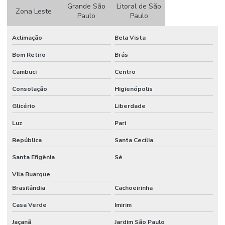
Serviços de paisagismo e jardinagem
Grande São
Litoral de São
Zona Leste
Paulo
Paulo
Substrato plantas comprar
Aclimação
Bela Vista
Substrato para plantas preço
Bom Retiro
Brás
Vaso de cimento preço
Cambuci
Centro
Vaso de cimento em sp
Consolação
Higienópolis
Vaso de cimento a venda
Glicério
Liberdade
Vaso de folha de polietileno
Luz
Pari
Vasos para paisagismo em áreas comerciais
República
Santa Cecília
Vasos de paisagismo para espaços corporativos
Santa Efigênia
Sé
Vasos para plantas grandes
Vila Buarque
Brasilândia
Cachoeirinha
Venda de coqueiros
Casa Verde
Imirim
Venda de palmeiras
Jaçanã
Jardim São Paulo