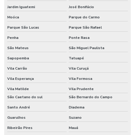
Jardim Iguatemi
José Bonifácio
Moóca
Parque do Carmo
Parque São Lucas
Parque São Rafael
Penha
Ponte Rasa
São Mateus
São Miguel Paulista
Sapopemba
Tatuapé
Vila Carrão
Vila Curuçá
Vila Esperança
Vila Formosa
Vila Matilde
Vila Prudente
São Caetano do sul
São Bernardo do Campo
Santo André
Diadema
Guarulhos
Suzano
Ribeirão Pires
Mauá