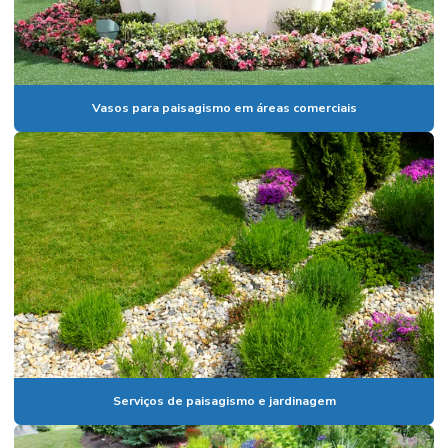
Paisagismo em paulinia
Paisagismo em valinhos
Palmeiras para condomínios
Vasos para paisagismo em áreas comerciais
Palmeiras para condomínios de alto padrão em campinas
Pedrisco para jardinagem
Planta ornamental costela de adão
Planta ornamental de jardim em paulínia
Plantas para empresa de arquitetura
Plantas para escritório em paulínia
Plantas para eventos corporativos
Plantas com flores ornamentais
Serviços de paisagismo e jardinagem
Plantas ornamentais em campinas