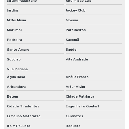
Jardim Paulistano
Jardim São Luiz
Jardins
Jockey Club
M'Boi Mirim
Moema
Morumbi
Parelheiros
Pedreira
Sacomã
Santo Amaro
Saúde
Socorro
Vila Andrade
Vila Mariana
Água Rasa
Anália Franco
Aricanduva
Artur Alvim
Belém
Cidade Patriarca
Cidade Tiradentes
Engenheiro Goulart
Ermelino Matarazzo
Guianazes
Itaim Paulista
Itaquera