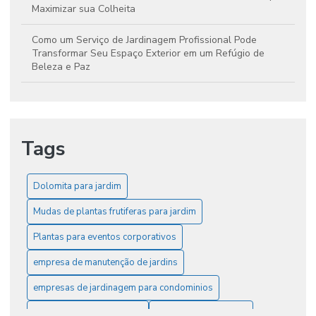
Maximizar sua Colheita
Como um Serviço de Jardinagem Profissional Pode
Transformar Seu Espaço Exterior em um Refúgio de
Beleza e Paz
Dicas para Selecionar o Fornecedor Ideal de Fertilizantes
e Elevar a Produtividade da Sua Cultura
Tags
Guia Essencial para Escolher e Cultivar Mudas de Plantas
Frutíferas no Jardim
Manutenção de Jardins: Dicas Essenciais para Criar
Dolomita para jardim
Espaços Verdes Deslumbrantes
Mudas de plantas frutiferas para jardim
Serviços de Jardinagem e Paisagismo: Transforme Seu
Plantas para eventos corporativos
Espaço Verde em um Refúgio de Beleza e Paz
empresa de manutenção de jardins
Vasos Ideais para Paisagismo Corporativo: Dicas para
empresas de jardinagem para condominios
Transformar Ambientes em Campinas
fornecedor de fertilizantes
serviço de jardinagem