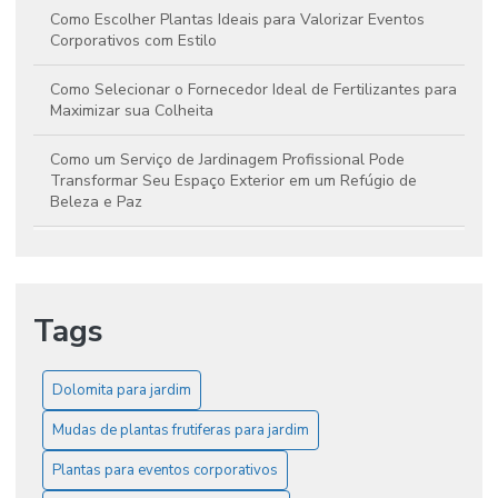
Como Escolher Plantas Ideais para Valorizar Eventos
Corporativos com Estilo
Como Selecionar o Fornecedor Ideal de Fertilizantes para
Maximizar sua Colheita
Como um Serviço de Jardinagem Profissional Pode
Transformar Seu Espaço Exterior em um Refúgio de
Beleza e Paz
Dicas para Selecionar o Fornecedor Ideal de Fertilizantes
e Elevar a Produtividade da Sua Cultura
Tags
Guia Essencial para Escolher e Cultivar Mudas de Plantas
Frutíferas no Jardim
Manutenção de Jardins: Dicas Essenciais para Criar
Dolomita para jardim
Espaços Verdes Deslumbrantes
Mudas de plantas frutiferas para jardim
Serviços de Jardinagem e Paisagismo: Transforme Seu
Plantas para eventos corporativos
Espaço Verde em um Refúgio de Beleza e Paz