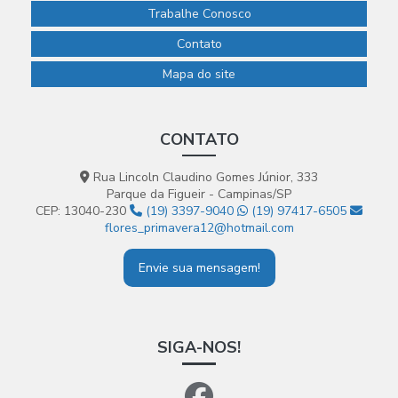
Trabalhe Conosco
Contato
Mapa do site
CONTATO
Rua Lincoln Claudino Gomes Júnior, 333
Parque da Figueir - Campinas/SP
CEP: 13040-230
(19) 3397-9040
(19) 97417-6505
flores_primavera12@hotmail.com
Envie sua mensagem!
SIGA-NOS!