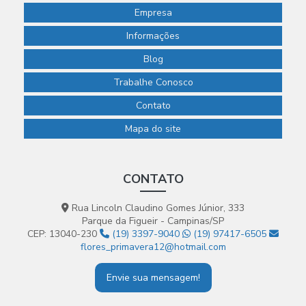
Empresa
Informações
Blog
Trabalhe Conosco
Contato
Mapa do site
CONTATO
Rua Lincoln Claudino Gomes Júnior, 333
Parque da Figueir - Campinas/SP
CEP: 13040-230
(19) 3397-9040
(19) 97417-6505
flores_primavera12@hotmail.com
Envie sua mensagem!