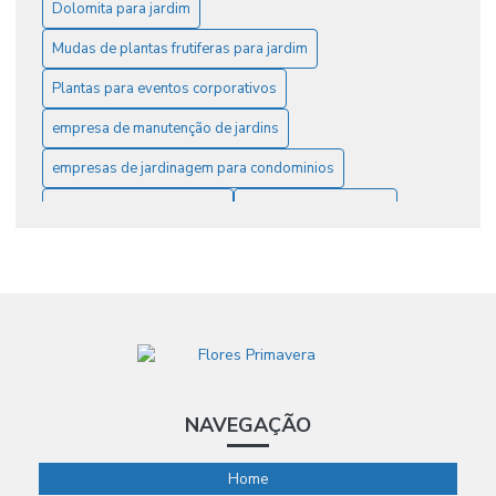
Manutenção de Jardins: Dicas Essenciais para Criar
Dolomita para jardim
Espaços Verdes Deslumbrantes
Mudas de plantas frutiferas para jardim
Serviços de Jardinagem e Paisagismo: Transforme Seu
Plantas para eventos corporativos
Espaço Verde em um Refúgio de Beleza e Paz
empresa de manutenção de jardins
Vasos Ideais para Paisagismo Corporativo: Dicas para
empresas de jardinagem para condominios
Transformar Ambientes em Campinas
fornecedor de fertilizantes
serviço de jardinagem
serviço de jardinagem e paisagismo
NAVEGAÇÃO
Home