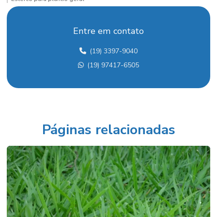
Execução de jardins
Entre em contato
Fertilizante para mudas
(19) 3397-9040
Flores ornamentais em campinas
(19) 97417-6505
Floricultura e plantas ornamentais
Folhagens ornamentais para interiores
Folhagens ornamentais internas
Fornecedor de palmeiras
Páginas relacionadas
Fornecedor de vasos para paisagismo comercial
Fornecedor de vasos para paisagismo corporativo em campinas
Fornecedores de paisagismo em paulínia
Grama esmeralda em campinas
Insumos para plantio