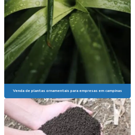
Plantas ornamentais coloridas
Plantas ornamentais com flores em campinas
Plantas ornamentais de grande porte
Plantas ornamentais para interiores
Plantas ornamentais para jardim em campinas
Plantas ornamentais para varanda
Plantas ornamentais para vasos
Plantas ornamentais para vasos em campinas
Venda de plantas ornamentais para empresas em campinas
Plantas resistentes para empresas
Serviço de jardinagem
Serviço de jardinagem e paisagismo
Serviços de manutenção de jardim