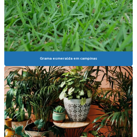
Insumos para plantio geral
Loja de vasos em campinas
Manutenção de áreas verdes
Manutenção areas verdes sp
Manutenção de jardim
Grama esmeralda em campinas
Manutenção de paisagismo
Mudas de arvores frutiferas para vaso
Mudas de plantas frutiferas para jardim
Mudas de plantas para paisagismo
Onde comprar grama em campinas
Paisagismo empresarial
Paisagismo e jardinagem em vinhedo