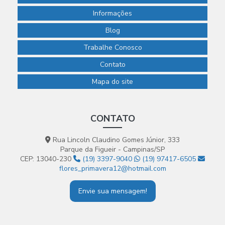
Informações
Blog
Trabalhe Conosco
Contato
Mapa do site
CONTATO
Rua Lincoln Claudino Gomes Júnior, 333
Parque da Figueir - Campinas/SP
CEP: 13040-230
(19) 3397-9040
(19) 97417-6505
flores_primavera12@hotmail.com
Envie sua mensagem!