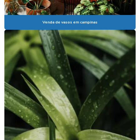
Paisagismo em paulinia
Paisagismo em valinhos
Venda de vasos em campinas
Palmeiras para condomínios
Palmeiras para condomínios de alto padrão em campinas
Pedrisco para jardinagem
Planta ornamental costela de adão
Planta ornamental de jardim em paulínia
Plantas para empresa de arquitetura
Plantas para escritório em paulínia
Plantas para eventos corporativos
Plantas com flores ornamentais
Plantas ornamentais em campinas