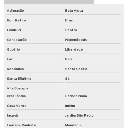
Venda de plantas ornamentais
Aclimação
Bela Vista
Venda de plantas ornamentais por atacado
Bom Retiro
Brás
Venda de plantas ornamentais para empresas em campinas
Cambuci
Centro
Venda de vasos em campinas
Consolação
Higienópolis
Venda de vasos de cimento
Glicério
Liberdade
Luz
Pari
República
Santa Cecília
Santa Efigênia
Sé
Vila Buarque
Brasilândia
Cachoeirinha
Casa Verde
Imirim
Jaçanã
Jardim São Paulo
Lauzane Paulista
Mandaqui