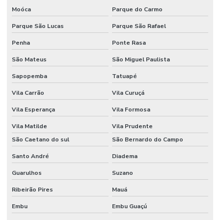
Moóca
Parque do Carmo
Parque São Lucas
Parque São Rafael
Penha
Ponte Rasa
São Mateus
São Miguel Paulista
Sapopemba
Tatuapé
Vila Carrão
Vila Curuçá
Vila Esperança
Vila Formosa
Vila Matilde
Vila Prudente
São Caetano do sul
São Bernardo do Campo
Santo André
Diadema
Guarulhos
Suzano
Ribeirão Pires
Mauá
Embu
Embu Guaçú