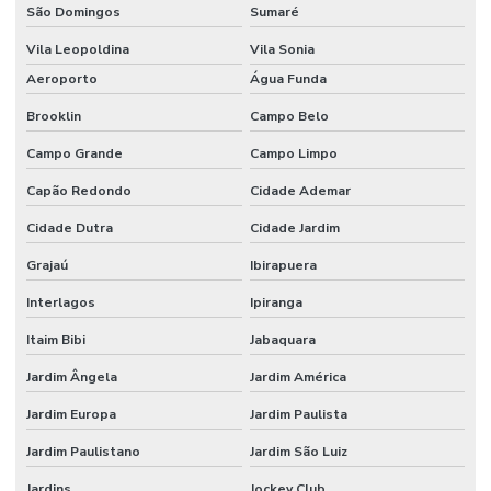
São Domingos
Sumaré
Vila Leopoldina
Vila Sonia
Aeroporto
Água Funda
Brooklin
Campo Belo
Campo Grande
Campo Limpo
Capão Redondo
Cidade Ademar
Cidade Dutra
Cidade Jardim
Grajaú
Ibirapuera
Interlagos
Ipiranga
Itaim Bibi
Jabaquara
Jardim Ângela
Jardim América
Jardim Europa
Jardim Paulista
Jardim Paulistano
Jardim São Luiz
Jardins
Jockey Club