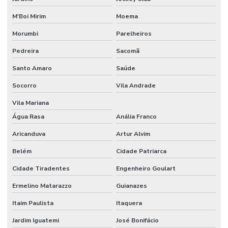
M'Boi Mirim
Moema
Morumbi
Parelheiros
Pedreira
Sacomã
Santo Amaro
Saúde
Socorro
Vila Andrade
Vila Mariana
Água Rasa
Anália Franco
Aricanduva
Artur Alvim
Belém
Cidade Patriarca
Cidade Tiradentes
Engenheiro Goulart
Ermelino Matarazzo
Guianazes
Itaim Paulista
Itaquera
Jardim Iguatemi
José Bonifácio