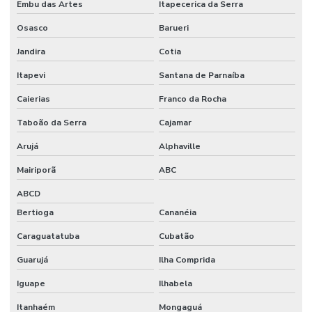
Embu das Artes
Itapecerica da Serra
Osasco
Barueri
Jandira
Cotia
Itapevi
Santana de Parnaíba
Caierias
Franco da Rocha
Taboão da Serra
Cajamar
Arujá
Alphaville
Mairiporã
ABC
ABCD
Bertioga
Cananéia
Caraguatatuba
Cubatão
Guarujá
Ilha Comprida
Iguape
Ilhabela
Itanhaém
Mongaguá