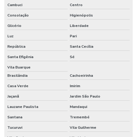
Cambuci
Centro
Consolação
Higienópolis
Glicério
Liberdade
Luz
Pari
República
Santa Cecília
Santa Efigênia
Sé
Vila Buarque
Brasilândia
Cachoeirinha
Casa Verde
Imirim
Jaçanã
Jardim São Paulo
Lauzane Paulista
Mandaqui
Santana
Tremembé
Tucuruvi
Vila Guilherme