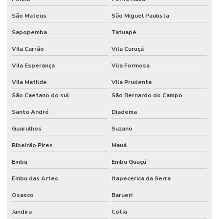
São Mateus
São Miguel Paulista
Sapopemba
Tatuapé
Vila Carrão
Vila Curuçá
Vila Esperança
Vila Formosa
Vila Matilde
Vila Prudente
São Caetano do sul
São Bernardo do Campo
Santo André
Diadema
Guarulhos
Suzano
Ribeirão Pires
Mauá
Embu
Embu Guaçú
Embu das Artes
Itapecerica da Serra
Osasco
Barueri
Jandira
Cotia