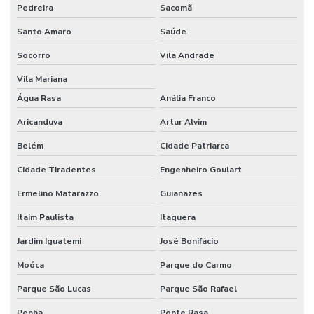
Pedreira
Sacomã
Santo Amaro
Saúde
Socorro
Vila Andrade
Vila Mariana
Água Rasa
Anália Franco
Aricanduva
Artur Alvim
Belém
Cidade Patriarca
Cidade Tiradentes
Engenheiro Goulart
Ermelino Matarazzo
Guianazes
Itaim Paulista
Itaquera
Jardim Iguatemi
José Bonifácio
Moóca
Parque do Carmo
Parque São Lucas
Parque São Rafael
Penha
Ponte Rasa