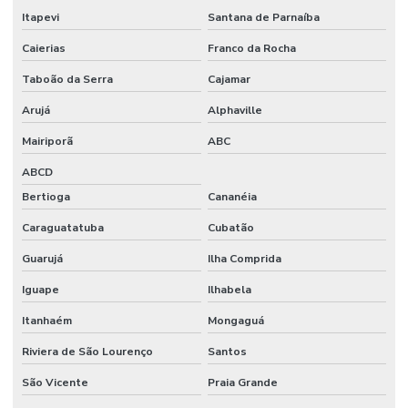
Itapevi
Santana de Parnaíba
Caierias
Franco da Rocha
Taboão da Serra
Cajamar
Arujá
Alphaville
Mairiporã
ABC
ABCD
Bertioga
Cananéia
Caraguatatuba
Cubatão
Guarujá
Ilha Comprida
Iguape
Ilhabela
Itanhaém
Mongaguá
Riviera de São Lourenço
Santos
São Vicente
Praia Grande