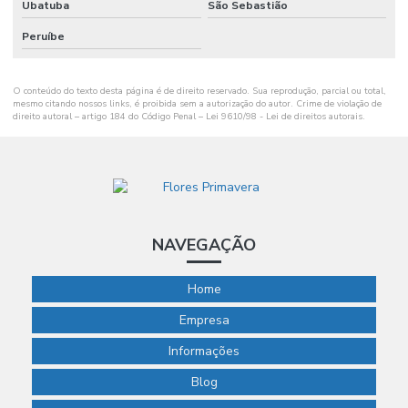
Ubatuba
São Sebastião
Peruíbe
O conteúdo do texto desta página é de direito reservado. Sua reprodução, parcial ou total,
mesmo citando nossos links, é proibida sem a autorização do autor. Crime de violação de
direito autoral – artigo 184 do Código Penal –
Lei 9610/98 - Lei de direitos autorais
.
NAVEGAÇÃO
Home
Empresa
Informações
Blog