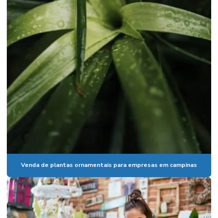
Manutenção de jardim
Manutenção de paisagismo
Mudas de arvores frutiferas para vaso
Mudas de plantas frutiferas para jardim
Mudas de plantas para paisagismo
Onde comprar grama em campinas
Paisagismo empresarial
Paisagismo e jardinagem em vinhedo
Paisagismo em paulinia
Venda de plantas ornamentais para empresas em campinas
Paisagismo em valinhos
Palmeiras para condomínios
Palmeiras para condomínios de alto padrão em campinas