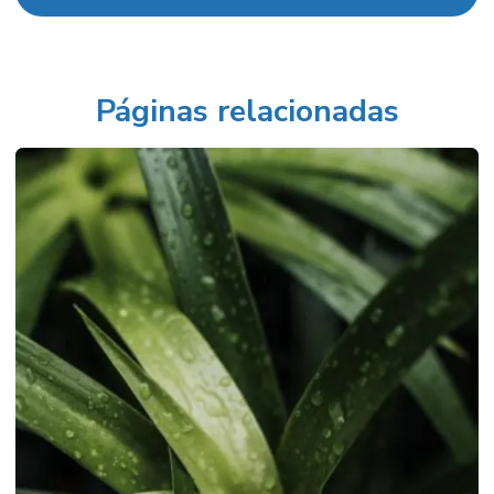
Folhagens ornamentais para interiores
Folhagens ornamentais internas
Fornecedor de palmeiras
Páginas relacionadas
Fornecedor de vasos para paisagismo comercial
Fornecedor de vasos para paisagismo corporativo em campinas
Fornecedores de paisagismo em paulínia
Grama esmeralda em campinas
Insumos para plantio
Insumos para plantio geral
Loja de vasos em campinas
Manutenção de áreas verdes
Manutenção areas verdes sp