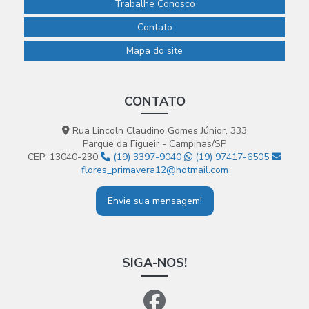
Trabalhe Conosco
Contato
Mapa do site
CONTATO
Rua Lincoln Claudino Gomes Júnior, 333
Parque da Figueir - Campinas/SP
CEP: 13040-230
(19) 3397-9040
(19) 97417-6505
flores_primavera12@hotmail.com
Envie sua mensagem!
SIGA-NOS!