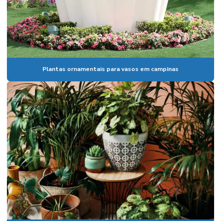
Plantas ornamentais para jardim em campinas
Plantas ornamentais para varanda
Plantas ornamentais para vasos
Plantas ornamentais para vasos em campinas
Plantas ornamentais para vasos em campinas
Plantas resistentes para empresas
Serviço de jardinagem
Serviço de jardinagem e paisagismo
Serviços de manutenção de jardim
Serviços de paisagismo e jardinagem
Substrato plantas comprar
Substrato para plantas preço
Vaso de cimento preço
Vaso de cimento em sp