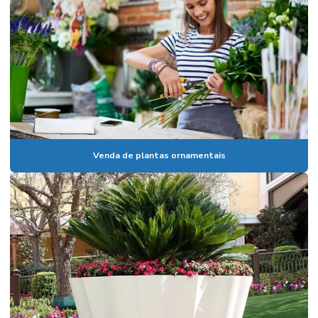
Pedrisco para jardinagem
Planta ornamental costela de adão
Planta ornamental de jardim em paulínia
Plantas para empresa de arquitetura
Plantas para escritório em paulínia
Plantas para eventos corporativos
Venda de plantas ornamentais
Plantas com flores ornamentais
Plantas ornamentais em campinas
Plantas ornamentais coloridas
Plantas ornamentais com flores em campinas
Plantas ornamentais de grande porte
Plantas ornamentais para interiores